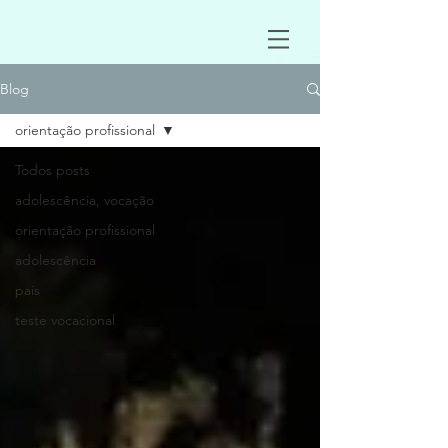
Blog
orientação profissional
Todos posts
adolescência, vocação
orientação profissional
adolescência
pais
teste vocacional